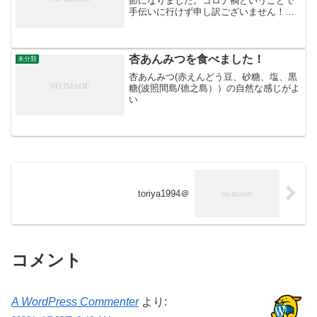
節になりました。コロナ禍ということで
手伝いに行けず申し訳ございません！今
日はお休みでしたので、wordpressのお勉
強をヒトデブログさんのYouTubeを見な
がらやりました。とりあえず毎日ネット
系の勉...
杏あんみつを食べました！
未分類
杏あんみつ(赤えんどう豆、砂糖、塩、黒
糖(波照間島/徳之島））の自然な感じがよ
い
toriya1994＠
コメント
A WordPress Commenter
より: