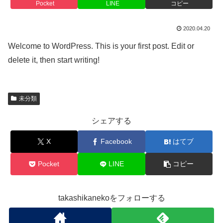
Pocket
LINE
コピー
2020.04.20
Welcome to WordPress. This is your first post. Edit or
delete it, then start writing!
未分類
シェアする
X
Facebook
はてブ
Pocket
LINE
コピー
takashikanekoをフォローする