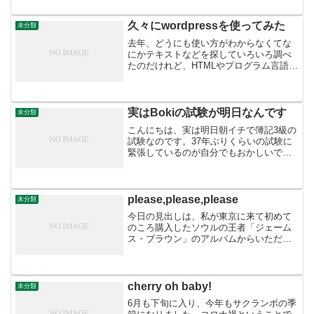
（ー）をクリック。するとURLを入力で
きる小窓が表示される。URLを記し、右
に出る矢印をクリックして...
久々にwordpressを使ってみた
未分類
去年、どうにも使い方がわからなくてな
にかテキストなどを探していろいろ調べ
たのだけれど、HTMLやプログラム言語や
らを覚えないとならないのかと思い、断
念していた。しかし、とりあえず使って
いればなんとかなってくるのではない
か？慣れて行くしか方法...
実はBokiの試験が明日なんです
未分類
こんにちは、実は明日朝イチで簿記3級の
試験なのです。37年ぶりくらいの試験に
緊張しているのが自分でもおかしいです
が、そうなんです、落ち着かないので
す！試験会場もぶっつけ本番で行ってみ
ます。迷ってしまい試験会場に行けな
い！ということはこの時代...
please,please,please
未分類
今日の見出しは、私が東京に来て初めて
のころ購入したソウルの王者「ジェーム
ス・ブラウン」のアルバムからいただき
ました。なんとも50年代っぽいフランス
映画のポスターのような表紙です。「ホ
ントにお願いだから。。。。」的な感じ
でしょうか！？今朝は早...
cherry oh baby!
未分類
6月も下旬に入り、今年もサクランボの季