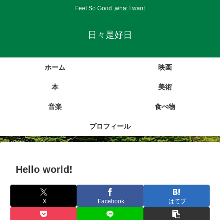
Feel So Good ,what I want
日々是好日
ホーム
映画
本
美術
音楽
食べ物
プロフィール
Hello world!
X
Facebook
はてブ