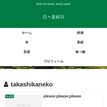
Feel So Good ,what I want
日々是好日
ホーム
映画
本
美術
音楽
食べ物
プロフィール
takashikaneko
please,please,please
未分類